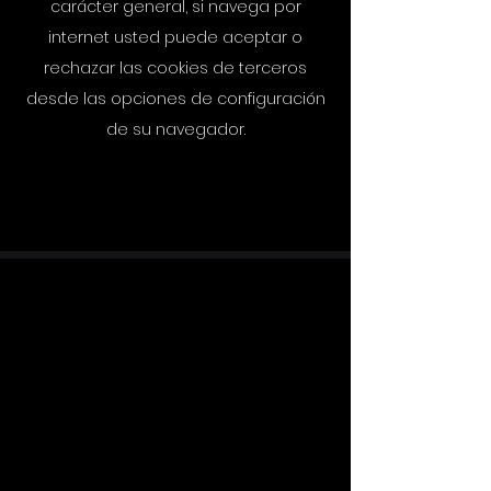
carácter general
,
si navega por
internet usted puede aceptar o
rechazar las cookies de terceros
desde las opciones de configuración
de su navegador.
política de privacidad
+34 623953032
io@eventosio.com
Barcelona - ES
www.eventosio.com