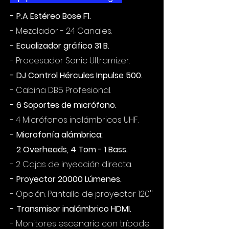
- P.A Estéreo Bose F1.
- Mezclador - 24 Canales.
- Ecualizador gráfico 31 B.
- Procesador Sonic Ultramizer.
- DJ Control Hércules Inpulse 500.
- Cabina DB5 Profesional.
- 6 Soportes de micrófono.
- 4 Micrófonos inalámbricos UHF.
- Microfonía alámbrica:
2 Overheads, 4 Tom - 1 Bass.
- 2 Cajas de inyección directa.
- Proyector 20000 Lúmenes.
- Opción: Pantalla de proyector 120''
- Transmisor inalámbrico HDMI.
- Monitores escenario con trípode.