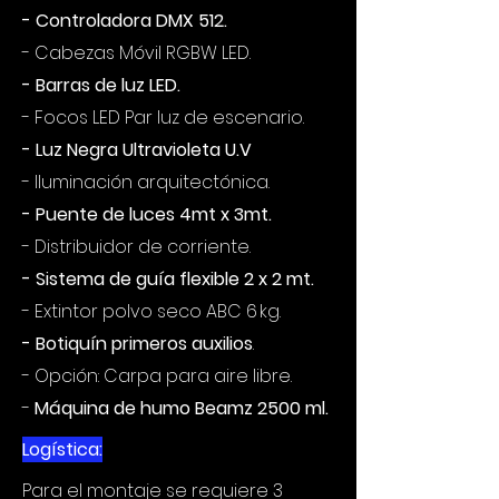
- Controladora DMX 512.
- Cabezas Móvil RGBW LED.
- Barras de luz LED.
- Focos LED Par luz de escenario.
- Luz Negra Ultravioleta U.V
- Iluminación arquitectónica.
- Puente de luces 4mt x 3mt.
- Distribuidor de corriente.
- Sistema de guía flexible 2 x 2 mt.
- Extintor polvo seco ABC 6 kg.
- Botiquín primeros auxilios
.
- Opción: Carpa para aire libre.
-
Máquina de humo Beamz 2500 ml.
Logística:
Para el montaje se requiere 3