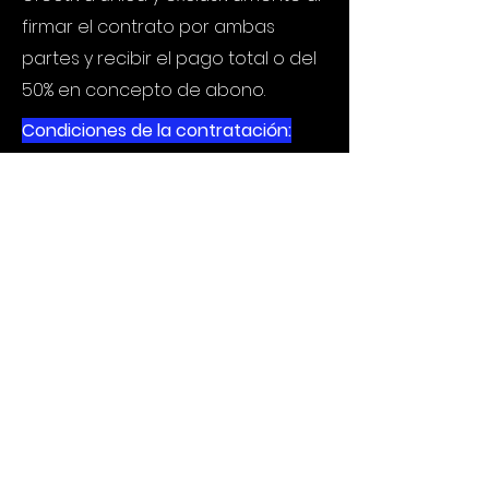
firmar el contrato por ambas
partes y recibir el pago total o del
50% en concepto de abono.
Condiciones de la contratación:
Se firmará un contrato entre
ambas partes donde se estipulan
los pormenores del servicio.
Condiciones específicas para la
prestación del servicio:
Conexión al suministro eléctrico y
accesibilidad para carga y
descarga de equipos en el lugar
del evento
Propuesta división de horas para